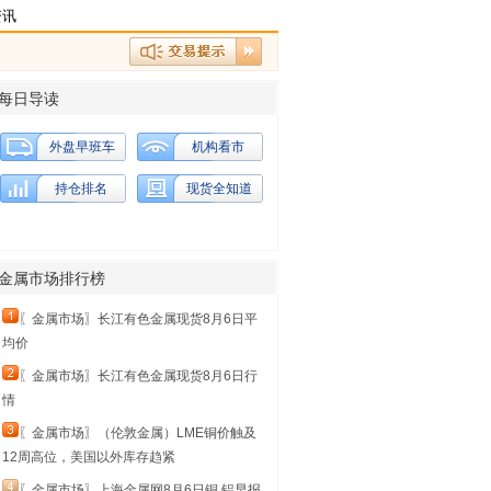
资讯
每日导读
外盘早班车
机构看市
持仓排名
现货全知道
金属市场排行榜
〖金属市场〗长江有色金属现货8月6日平
均价
〖金属市场〗长江有色金属现货8月6日行
情
〖金属市场〗（伦敦金属）LME铜价触及
12周高位，美国以外库存趋紧
〖金属市场〗上海金属网8月6日铜 铝早报