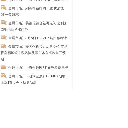
〖金属市场〗到货即被抢购一空 优质废
铜“一货难求”
〖金属市场〗美铜伦铜价差再走阔 套利加
剧铜供应紧张态势
〖金属市场〗8月5日 COMEX铜库存统计
〖金属市场〗美国铜价接近历史高位 市场
权衡精炼铜关税风险及霍尔木兹海峡重开预
期
〖金属市场〗上海金属网8月6日锡 镍早报
〖金属市场〗（纽约金属）COMEX期铜
上涨1%，创下历史新高