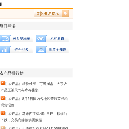
讯
每日导读
外盘早班车
机构看市
持仓排名
现货全知道
农产品排行榜
〖农产品〗糖价难涨、可可崩盘，大宗农
产品正被天气与库存撕裂
〖农产品〗8月6日国内各地区普通菜籽粕
现货报价
〖农产品〗马来西亚棕榈油日评：棕榈油
下跌，交易商静候供需数据
〖农产品〗大连商品交易所08月05日期权