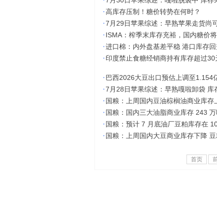
·
7月30日苹果综述：嘎啦脱袋中 库存
·
高库存压制！糖价转势在何时？
·
7月29日苹果综述：早熟苹果走货尚
·
ISMA：榨季末库存充裕，国内糖价
·
进口棉：内外盘基差平稳 港口库存回
·
印度禁止食糖经销商持有库存超过30
·
巴西2026大豆出口预估上调至1.15
·
7月28日苹果综述：早熟嘎啦卸袋 库
·
国粮：上周国内豆油棕榈油商业库存
·
国粮：国内三大油脂商业库存 243 
·
国粮：预计 7 月底油厂豆粕库存在 1
·
国粮：上周国内大豆商业库存下降 豆
首页