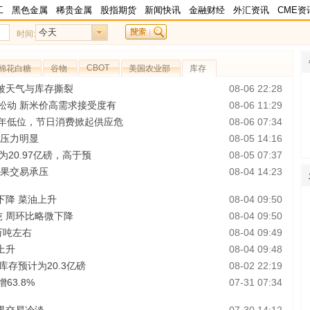
工
黑色金属
稀贵金属
股指期货
新闻快讯
金融财经
外汇资讯
CME资
今天
时间:
CBOT
棉花白糖
谷物
美国农业部
库存
被天气与库存撕裂
08-06 22:28
松动 新米价高需求接受度有
08-06 11:29
多年低位，节日消费掀起供应危
08-06 07:34
货压力明显
08-05 14:16
20.97亿磅，高于预
08-05 07:37
存果交易承压
08-04 14:23
下降 菜油上升
08-04 09:50
吨 周环比略微下降
08-04 09:50
万吨左右
08-04 09:49
上升
08-04 09:48
库存预计为20.3亿磅
08-02 22:19
63.8%
07-31 07:34