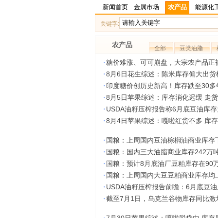
新闻首页
金属市场
农产品
能源化
关键字:
农产品
全部
豆类油脂
·
糖价难涨、可可崩盘，大宗农产品正
·
8月6日花生综述：陈米库存偏大出货
·
印度糖价创历史新高！库存跌至30
·
8月5日苹果综述：库存消化迟缓 走
·
USDA油籽压榨报告称6月底豆油库存为
·
8月4日苹果综述：嘎啦红货不多 库
·
国粮：上周国内豆油棕榈油商业库存
·
国粮：国内三大油脂商业库存242万
·
国粮：预计8月底油厂豆粕库存在90
·
国粮：上周国内大豆豆粕商业库存均
·
USDA油籽压榨报告前瞻：6月底豆油
·
截至7月1日，乌克兰谷物库存同比激增