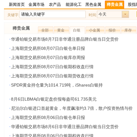
新闻首页
金属市场
农产品
能源化工
黑色金属
稀贵金属
股指
今天
关键字:
时间:
稀贵金属
全部
黄金
白银
小金属
报价
库存
·
华通铂银交易市场8月7日非华通注册品牌白银当日交货价
·
上海期货交易所08月07日白银仓单日报
·
上海期货交易所08月07日白银库存周报
·
上海期货交易所08月07日白银期权收盘行情
·
上海期货交易所08月07日白银期货收盘行情
·
SPDR黄金持仓量为1014.719吨，iShares白银持
·
8月6日LBMA白银定盘价报每盎司61.735美元
·
尼泊尔白银进口首超黄金，年度飙涨约3.7倍，散户投资热情与价
·
上海期货交易所08月06日白银仓单日报
·
华通铂银交易市场8月6日非华通注册品牌白银当日交货价
·
上海期货交易所08月06日白银期权收盘行情