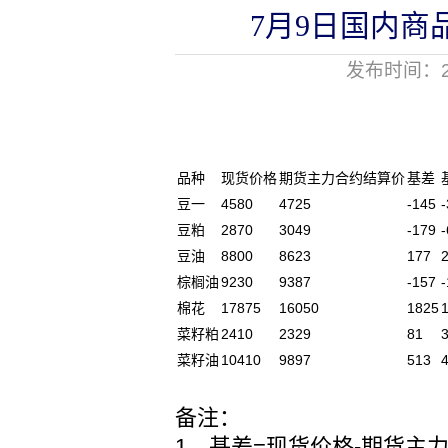
7月9日国内商
发布时间：20
品种
现货价格
期货主力合约结算价
基差
豆一
4580
4725
-145
豆粕
2870
3049
-179
豆油
8800
8623
177
棕榈油
9230
9387
-157
棉花
17875
16050
1825
菜籽粕
2410
2329
81
菜籽油
10410
9897
513
备注：
1、基差=现货价格-期货主