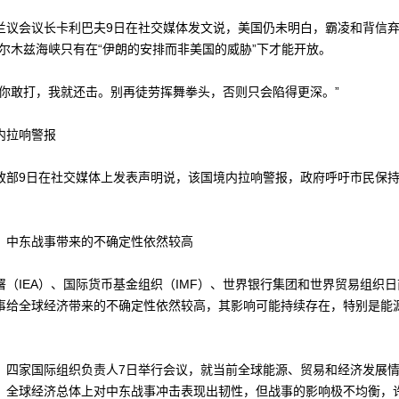
会议长卡利巴夫9日在社交媒体发文说，美国仍未明白，霸凌和背信弃
霍尔木兹海峡只有在“伊朗的安排而非美国的威胁”下才能开放。
敢打，我就还击。别再徒劳挥舞拳头，否则只会陷得更深。”
拉响警报
9日在社交媒体上发表声明说，该国境内拉响警报，政府呼吁市民保持
。
中东战事带来的不确定性依然较高
IEA）、国际货币基金组织（IMF）、世界银行集团和世界贸易组织日
事给全球经济带来的不确定性依然较高，其影响可能持续存在，特别是能
。
家国际组织负责人7日举行会议，就当前全球能源、贸易和经济发展情
，全球经济总体上对中东战事冲击表现出韧性，但战事的影响极不均衡，