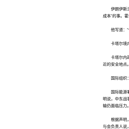
伊朗伊斯兰议
成本”的事。
他写道：“你
卡塔尔境内
卡塔尔内政部
近的安全地点
国际组织：
国际能源署（
明说，中东战
输仍面临压力
根据声明，四
与会负责人说