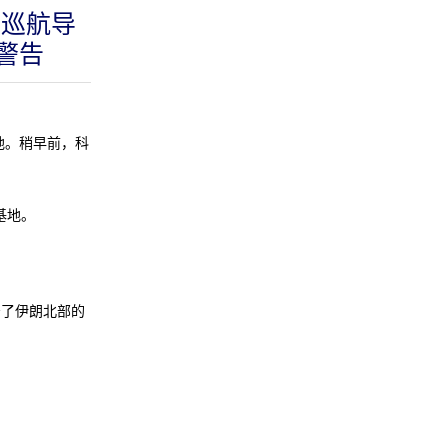
动巡航导
警告
地。稍早前，科
基地。
了伊朗北部的