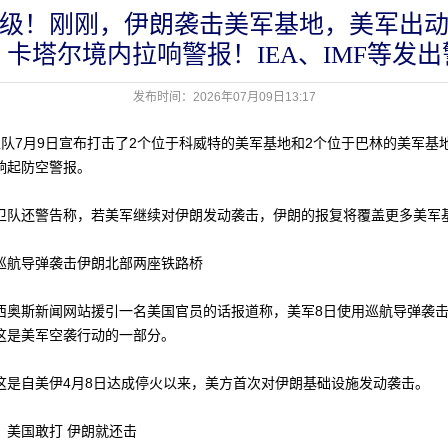
级！刚刚，伊朗袭击美军基地，美军出
，卡塔尔境内拉响警报！IEA、IMF等发出
发布时间：2026年07月09日13:17
7月9日宣布打击了2个位于科威特的美军基地和2个位于巴林的美军基
响起防空警报。
还警告称，若美军继续对伊朗发动袭击，伊朗的报复将覆盖更多美军
航导弹袭击伊朗北部两座铁路桥
斯新闻网站援引一名美国官员的话报道称，美军8日使用巡航导弹袭击
这是美军空袭行动的一部分。
自美伊4月8日达成停火以来，美方首次对伊朗基础设施发动袭击。
美国敢打 伊朗就还击