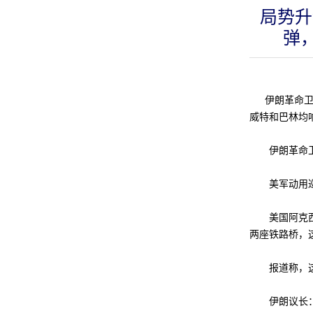
局势升
弹
伊朗革命卫队
威特和巴林均
伊朗革命卫队
美军动用巡
美国阿克西奥
两座铁路桥，
报道称，这是
伊朗议长：