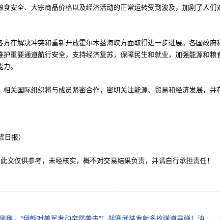
粮食安全、大宗商品价格以及经济活动的正常运转受到波及，加剧了人们
。
在解决冲突和重新开放霍尔木兹海峡方面取得进一步进展。各国政府
维护重要通道航行安全，支持经济复苏，保障民生和就业，加强能源和粮
能力。
关国际组织将与成员紧密合作，密切关注能源、贸易和经济发展，并
货日报）
文仅供参考，未经核实，概不对交易结果负责，并请自行承担责任！
刚刚，“伊朗对美军发动突然袭击”！胡塞武装发射多枚弹道导弹！油