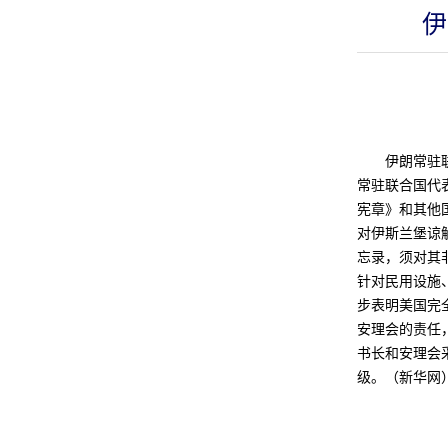
伊
伊朗常驻联合
常驻联合国代
宪章》和其他
对伊斯兰堡谅
忘录，须对其
针对民用设施
步表明美国完
安理会的责任
书长和安理会
级。（新华网