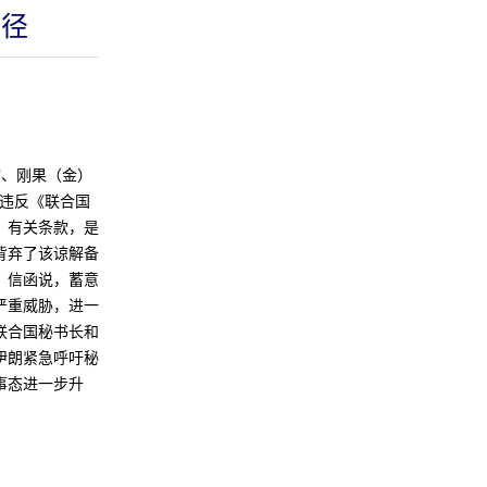
行径
、刚果（金）
续违反《联合国
》有关条款，是
背弃了该谅解备
。信函说，蓄意
严重威胁，进一
联合国秘书长和
伊朗紧急呼吁秘
事态进一步升