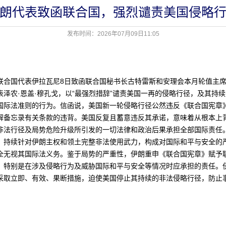
朗代表致函联合国，强烈谴责美国侵略
发布时间：2026年07月09日11:05
国代表伊拉瓦尼8日致函联合国秘书长古特雷斯和安理会本月轮值主席
表泽农·恩盖·穆孔戈，以“最强烈措辞”谴责美国一再的侵略行径，及其持
国际法准则的行为。信函说，美国新一轮侵略行径公然违反《联合国宪章
解备忘录有关条款的违背。美国反复且蓄意违反其承诺，意味着从根本上
非法行径及局势危险升级所引发的一切法律和政治后果承担全部国际责任
、持续针对伊朗主权和领土完整非法使用武力，构成对国际和平与安全的
全无视其国际法义务。鉴于局势的严重性，伊朗重申《联合国宪章》赋予
，特别是在涉及侵略行为及威胁国际和平与安全等情况时应承担的责任。
采取立即、有效、果断措施，迫使美国停止其持续的非法侵略行径，防止
）