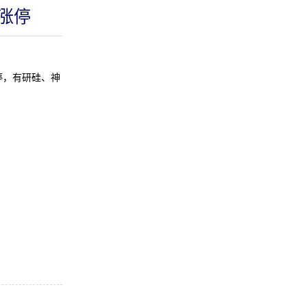
涨停
停，有研硅、神