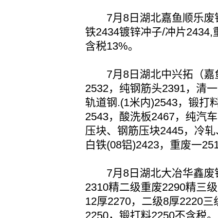
7月8日湖北嘉鱼顺乐废钢含
铁2434镀锌冲子/冲片2434,
含税13%。
7月8日湖北中兴拓（嘉鱼
2532，纯钢筋头2391，
轨道钢.(1米内)2543，锻
2543，酸洗板2467，纯汽
压块、钢筋压块2445，冷轧
白铁(08铝)2423，重废一2
7月8日湖北大冶华鑫废钢跌
2310精二级重废2290精三
12厚2270，二级8厚2220
2250，锻打料2250不含税。