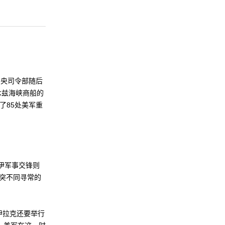
央司令部随后
木兹海峡商船的
了85处美军重
伊军事交锋则
突不同寻常的
伊拉克还要举行