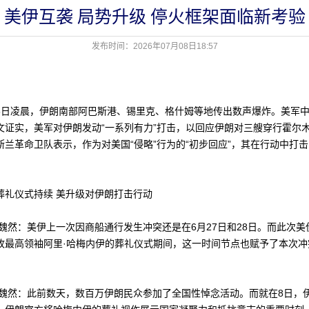
美伊互袭 局势升级 停火框架面临新考验
发布时间：2026年07月08日18:57
凌晨，伊朗南部阿巴斯港、锡里克、格什姆等地传出数声爆炸。美军中
文证实，美军对伊朗发动“一系列有力”打击，以回应伊朗对三艘穿行霍尔
兰革命卫队表示，作为对美国“侵略”行为的“初步回应”，其在行动中打击
仪式持续 美升级对伊朗打击行动
然：美伊上一次因商船通行发生冲突还是在6月27日和28日。而此次美
故最高领袖阿里·哈梅内伊的葬礼仪式期间，这一时间节点也赋予了本次冲
然：此前数天，数百万伊朗民众参加了全国性悼念活动。而就在8日，