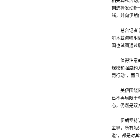
相关葬礼活动
刻选择发动新
绪，并向伊朗
总台记者 魏
尔木兹海峡附
国也试图通过
值得注意的是
规模和强度约为
罚行动”，而
美伊围绕霍尔
已不再局限于
心，仍然是双
伊朗坚持认为
主导，所有船
道”，都是对