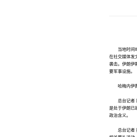
当地时间8日
在社交媒体发
袭击。伊朗伊斯
要军事设施。
哈梅内伊葬礼
总台记者 魏
是处于伊朗已
政治含义。
总台记者 魏