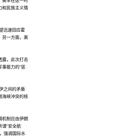
。美军在这一时
力和民族主义情
望迅速回应霍
。另一方面，美
透露，此次打击
军事能力的“惩
伊之间的矛盾
期海峡冲突的核
调机制应由伊朗
谓“安全航
，强调国际水