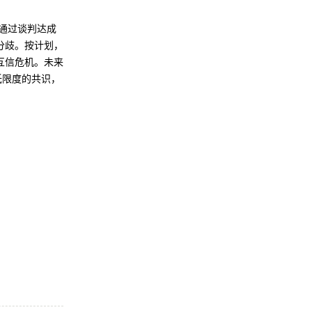
通过谈判达成
分歧。按计划，
互信危机。未来
低限度的共识，
）