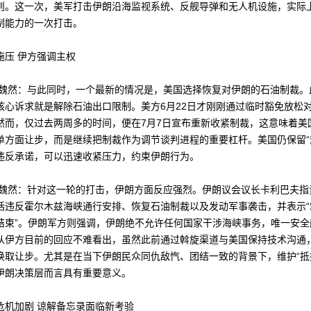
则。这一次，美军打击伊朗沿海监视系统、反舰导弹和无人机设施，实际
制能力的一次打击。
压 伊方强调主权
然：与此同时，一个最新的情况是，美国选择恢复对伊朗的石油制裁。
核心诉求就是解除石油出口限制。美方6月22日才刚刚通过临时豁免放松
然而，仅过去两周多的时间，便在7月7日宣布重新收紧制裁，这意味着美
单方面让步，而是继续把制裁作为调节谈判进程的重要杠杆。美国仍保留“
违反承诺，可以迅速收紧压力，约束伊朗行为。
然：针对这一轮的打击，伊朗方面反应强烈。伊朗议会议长卡利巴夫指
括违反霍尔木兹海峡通行安排、恢复石油制裁以及发动军事袭击，并表示“
结束”。伊朗军方则强调，伊朗绝不允许任何国家干涉海峡事务，唯一安全
从伊方目前的回应不难看出，虽然此前通过斡旋渠道与美国保持技术沟通
换取让步。尤其是在当下伊朗民众同仇敌忾、团结一致的背景下，维护“抵抗
伊朗决策层而言具有重要意义。
加剧 谅解备忘录面临新考验