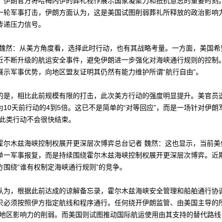
。伊朗官方将哈梅内伊的葬礼视作展示国家凝聚力和抵抗意志的重要时刻
一轮军事打击，伊朗方面认为，这是美国试图削弱葬礼所释放的政治影响
传递压力信号。
然：从美方角度看，选择此时行动，也有其战略考量。一方面，美国希
近不断升级的航运安全事件，避免伊朗进一步强化对海峡通行规则的控制
展示军事优势，向地区盟友证明其仍然有能力维护所谓“航行自由”。
，相比此前规模有限的打击，此次美方行动的强度明显提升。美官员
10天前行动的4到5倍。这已不是简单的“对等回应”，而是一场针对伊朗
且此类行动不会很快结束。
木兹海峡控制权展开更深层次博弈总台记者 魏然：这也显示，当前美
单一军事报复，而是持续围绕霍尔木兹海峡控制权展开更深层次博弈。近
方围绕“谁有权制定海峡通行规则”的竞争。
，根据此前达成的谅解备忘录，霍尔木兹海峡安全管理和船舶通行协
只必须按照伊方指定航线和程序通行。任何绕开伊朗监管、由美国主导的所
其地区影响力的削弱。而美国则试图推动国际航运使用由其支持的替代路线