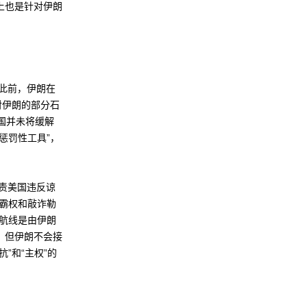
上也是针对伊朗
此前，伊朗在
对伊朗的部分石
国并未将缓解
惩罚性工具”，
责美国违反谅
霸权和敲诈勒
航线是由伊朗
，但伊朗不会接
”和“主权”的