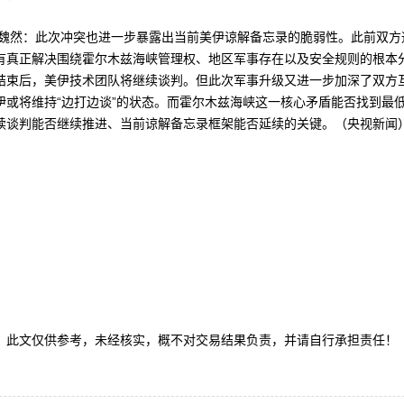
然：此次冲突也进一步暴露出当前美伊谅解备忘录的脆弱性。此前双方
有真正解决围绕霍尔木兹海峡管理权、地区军事存在以及安全规则的根本
结束后，美伊技术团队将继续谈判。但此次军事升级又进一步加深了双方
伊或将维持“边打边谈”的状态。而霍尔木兹海峡这一核心矛盾能否找到最
续谈判能否继续推进、当前谅解备忘录框架能否延续的关键。（央视新闻
文仅供参考，未经核实，概不对交易结果负责，并请自行承担责任！