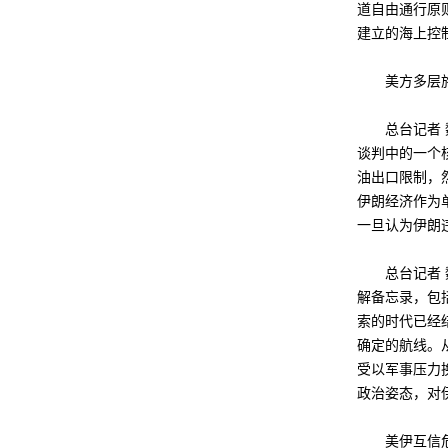
道自由通行原
建立的海上控
美方多层施
总台记者 魏
谈判中的一个
油出口限制，
伊朗经济作为
一旦认为伊朗
总台记者 魏
解备忘录，包
索的时代已经
确定的航线。
受以军事压力
政治姿态，对
美伊互信危机