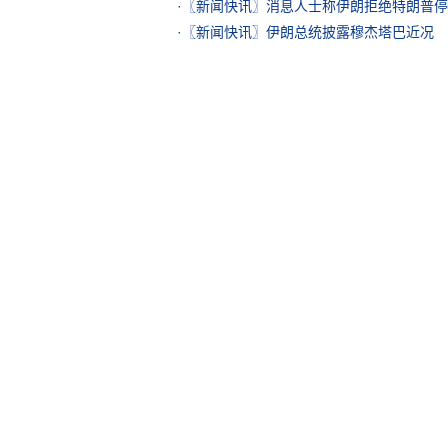
·
〖新闻快讯〗消息人士称伊朗拒绝特朗普停
·
〖新闻快讯〗伊朗总统披露穆杰塔巴近况