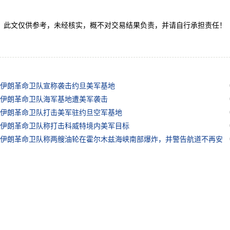
文仅供参考，未经核实，概不对交易结果负责，并请自行承担责任！
伊朗革命卫队宣称袭击约旦美军基地
伊朗革命卫队海军基地遭美军袭击
伊朗革命卫队打击美军驻约旦空军基地
伊朗革命卫队称打击科威特境内美军目标
伊朗革命卫队称两艘油轮在霍尔木兹海峡南部爆炸，并警告航道不再安