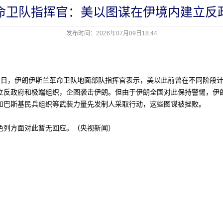
命卫队指挥官：美以图谋在伊境内建立反
发布时间：2026年07月09日18:44
，伊朗伊斯兰革命卫队地面部队指挥官表示，美以此前曾在不同阶段计
立反政府和极端组织，企图袭击伊朗。但由于伊朗全国对此保持警惕，伊
和巴斯基民兵组织等武装力量先发制人采取行动，这些图谋被挫败。
列方面对此暂无回应。（央视新闻）