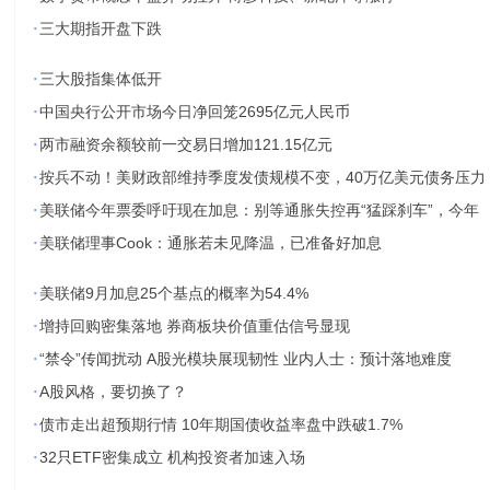
·
三大期指开盘下跌
·
三大股指集体低开
·
中国央行公开市场今日净回笼2695亿元人民币
·
两市融资余额较前一交易日增加121.15亿元
·
按兵不动！美财政部维持季度发债规模不变，40万亿美元债务压力
·
美联储今年票委呼吁现在加息：别等通胀失控再“猛踩刹车”，今年
·
美联储理事Cook：通胀若未见降温，已准备好加息
·
美联储9月加息25个基点的概率为54.4%
·
增持回购密集落地 券商板块价值重估信号显现
·
“禁令”传闻扰动 A股光模块展现韧性 业内人士：预计落地难度
·
A股风格，要切换了？
·
债市走出超预期行情 10年期国债收益率盘中跌破1.7%
·
32只ETF密集成立 机构投资者加速入场