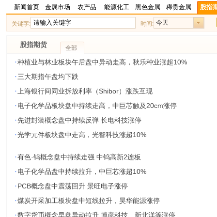
新闻首页
金属市场
农产品
能源化工
黑色金属
稀贵金属
股指
今天
关键字:
时间:
股指期货
全部
·
种植业与林业板块午后盘中异动走高，秋乐种业涨超10%
·
三大期指午盘均下跌
·
上海银行间同业拆放利率（Shibor）涨跌互现
·
电子化学品板块盘中持续走高，中巨芯触及20cm涨停
·
先进封装概念盘中持续反弹 长电科技涨停
·
光学元件板块盘中走高，光智科技涨超10%
·
有色·钨概念盘中持续走强 中钨高新2连板
·
电子化学品盘中持续拉升，中巨芯涨超10%
·
PCB概念盘中震荡回升 景旺电子涨停
·
煤炭开采加工板块盘中短线拉升，昊华能源涨停
·
数字货币概念早盘异动拉升 博彦科技、新北洋等涨停