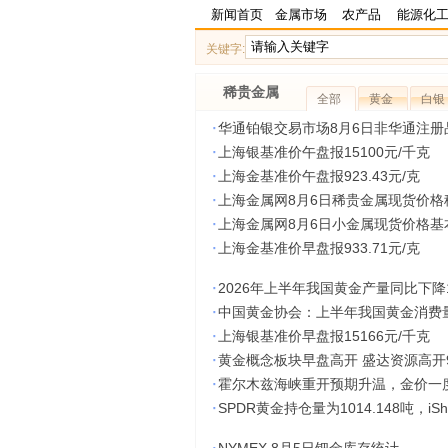
新闻首页
金属市场
农产品
能源化
关键字:
稀贵金属
全部
黄金
白银
·
华通铂银交易市场8月6日非华通注册
·
上海银基准价午盘报15100元/千克
·
上海金基准价午盘报923.43元/克
·
上海金属网8月6日稀贵金属现货价格
·
上海金属网8月6日小金属现货价格基
·
上海金基准价早盘报933.71元/克
·
2026年上半年我国黄金产量同比下降1
·
中国黄金协会：上半年我国黄金消费量5
·
上海银基准价早盘报15166元/千克
·
黄金概念板块早盘高开 盛达资源高开9
·
霍尔木兹海峡重开预期升温，金价一度
·
SPDR黄金持仓量为1014.148吨，iSh