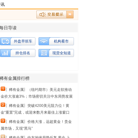
资讯
每日导读
外盘早班车
机构看市
持仓排名
现货全知道
稀有金属排行榜
〖稀有金属〗（纽约期市）美元走软推动
金价大涨逾3%；市场密切关注中东局势发展
〖稀有金属〗突破4200美元阻力位！黄
金“重置”完成，或迎来数月来最佳上涨窗口
〖稀有金属〗价格大涨，远超黄金！贵金
属市场，又现“黑马”
〖稀有金属〗中东地缘局势反复 黄金 上