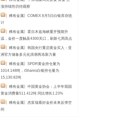
涨持续性仍待观察
〖稀有金属〗COMEX 8月5日白银库存统
计
〖稀有金属〗霍尔木兹海峡重开预期升
温，金价一度触及4300关口，刷新七周高点
〖稀有金属〗韩国央行重启黄金买入：亚
洲官方储备多元化浪潮再添新力量
〖稀有金属〗SPDR黄金持仓量为
1014.148吨，iShares白银持仓量为
15,130.82吨
〖稀有金属〗中国黄金协会：上半年我国
黄金消费量511.412吨 同比增长1.23%
〖稀有金属〗杰富瑞看好金价未来反弹空
间