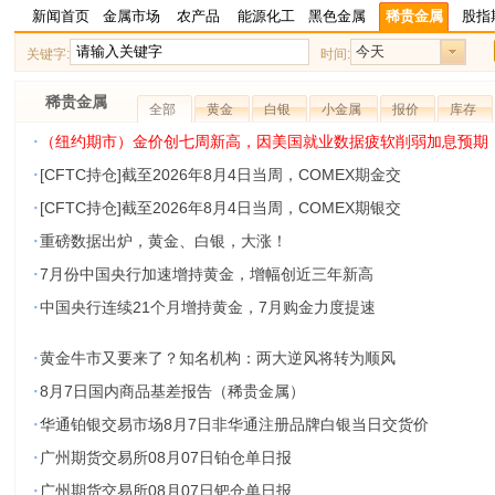
新闻首页
金属市场
农产品
能源化工
黑色金属
稀贵金属
股指
今天
关键字:
时间:
稀贵金属
全部
黄金
白银
小金属
报价
库存
·
（纽约期市）金价创七周新高，因美国就业数据疲软削弱加息预期
·
[CFTC持仓]截至2026年8月4日当周，COMEX期金交
·
[CFTC持仓]截至2026年8月4日当周，COMEX期银交
·
重磅数据出炉，黄金、白银，大涨！
·
7月份中国央行加速增持黄金，增幅创近三年新高
·
中国央行连续21个月增持黄金，7月购金力度提速
·
黄金牛市又要来了？知名机构：两大逆风将转为顺风
·
8月7日国内商品基差报告（稀贵金属）
·
华通铂银交易市场8月7日非华通注册品牌白银当日交货价
·
广州期货交易所08月07日铂仓单日报
·
广州期货交易所08月07日钯仓单日报