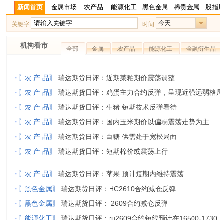
新闻首页
金属市场
农产品
能源化工
黑色金属
稀贵金属
股指
今天
关键字:
时间:
机构看市
全部
金属
农产品
能源化工
金融衍生品
·
〖农 产 品〗
瑞达期货日评：近期菜粕期价震荡调整
·
〖农 产 品〗
瑞达期货日评：鸡蛋主力合约反弹，呈现近强远弱格
·
〖农 产 品〗
瑞达期货日评：生猪 短期技术反弹看待
·
〖农 产 品〗
瑞达期货日评：国内玉米期价以偏弱震荡走势为主
·
〖农 产 品〗
瑞达期货日评：白糖 供需处于宽松局面
·
〖农 产 品〗
瑞达期货日评：短期棉价或震荡上行
·
〖农 产 品〗
瑞达期货日评：苹果 预计短期内维持震荡
·
〖黑色金属〗
瑞达期货日评：HC2610合约减仓反弹
·
〖黑色金属〗
瑞达期货日评：I2609合约减仓反弹
·
〖能源化工〗
瑞达期货日评：ru2609合约短线预计在16500-1730