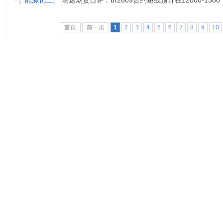
·
〖能源化工〗
瑞达期货日评：br2609合约短线预计在12000-1300
首页
前一页
1
2
3
4
5
6
7
8
9
10